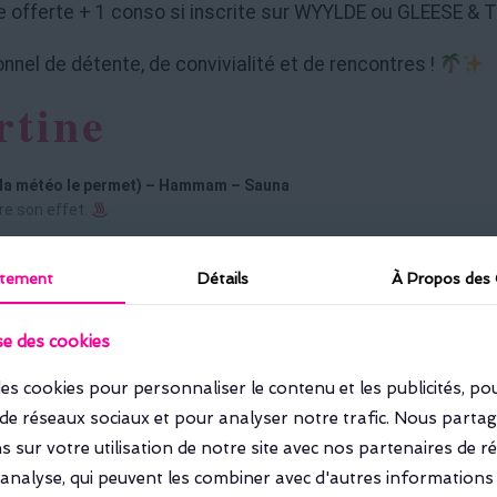
 offerte + 1 conso si inscrite sur WYYLDE ou GLEESE & 
nel de détente, de convivialité et de rencontres !
rtine
si la météo le permet) – Hammam – Sauna
ire son effet.
tement
tement
Détails
Détails
À Propos des
À Propos des
rer et partager.
ise des cookies
ise des cookies
es cookies pour personnaliser le contenu et les publicités, po
es cookies pour personnaliser le contenu et les publicités, po
 de réseaux sociaux et pour analyser notre trafic. Nous part
 de réseaux sociaux et pour analyser notre trafic. Nous part
 sur votre utilisation de notre site avec nos partenaires de r
 sur votre utilisation de notre site avec nos partenaires de r
d'analyse, qui peuvent les combiner avec d'autres informations
d'analyse, qui peuvent les combiner avec d'autres informations