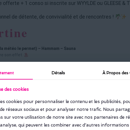
 offerte + 1 conso si inscrite sur WYYLDE ou GLEESE & 
nel de détente, de convivialité et de rencontres !
rtine
si la météo le permet) – Hammam – Sauna
ire son effet.
tement
tement
Détails
Détails
À Propos des
À Propos des
rer et partager.
ise des cookies
ise des cookies
es cookies pour personnaliser le contenu et les publicités, po
es cookies pour personnaliser le contenu et les publicités, po
 de réseaux sociaux et pour analyser notre trafic. Nous part
 de réseaux sociaux et pour analyser notre trafic. Nous part
 sur votre utilisation de notre site avec nos partenaires de r
 sur votre utilisation de notre site avec nos partenaires de r
d'analyse, qui peuvent les combiner avec d'autres informations
d'analyse, qui peuvent les combiner avec d'autres informations