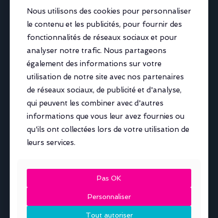
Expériences & espaces
Nous utilisons des cookies pour personnaliser
Nous utilisons des cookies pour personnaliser
le contenu et les publicités, pour fournir des
le contenu et les publicités, pour fournir des
Ambiance
Une atmosphère 100% rencontre,
fonctionnalités de réseaux sociaux et pour
fonctionnalités de réseaux sociaux et pour
100% plaisir… et un dancefloor qui chauffe vite.
analyser notre trafic. Nous partageons
analyser notre trafic. Nous partageons
également des informations sur votre
également des informations sur votre
Dress code
utilisation de notre site avec nos partenaires
utilisation de notre site avec nos partenaires
de réseaux sociaux, de publicité et d'analyse,
de réseaux sociaux, de publicité et d'analyse,
Messieurs
Tenue élégante – Chaussures — Pas
qui peuvent les combiner avec d'autres
qui peuvent les combiner avec d'autres
de Baskets et pas de T-shirt (non négociable)
informations que vous leur avez fournies ou
informations que vous leur avez fournies ou
qu'ils ont collectées lors de votre utilisation de
qu'ils ont collectées lors de votre utilisation de
Mesdames
Sexy
— Pas de pantalon ou short
leurs services.
leurs services.
À savoir
Pas OK
Pas OK
RÈGLES DU LIBERTINAGE
Personnaliser
Personnaliser
Même en journée, le New Bora est un lieu de
rencontre privilégié, ou les règles du
Tout autoriser
Tout autoriser
libertinage – politesse, patience,