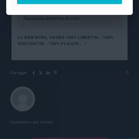
consentement, respect – sont de mises. Tout
non-respect de ces règles entrainera
l’exclusion définitive du club
LE NEW BORA, SAUNA 100% LIBERTIN… 100%
RENCONTRE… 100% PLAISIR…
Partager
0
Morton
Comments are closed.