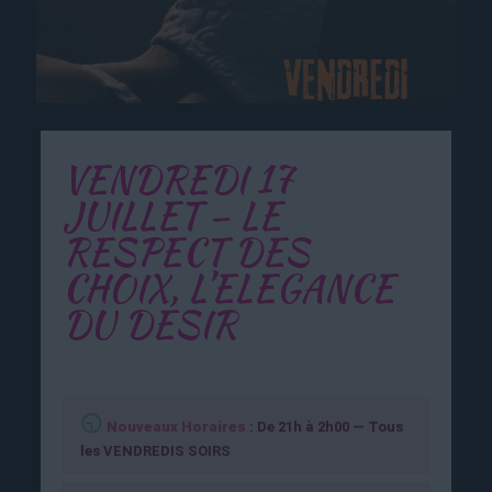
VENDREDI 17
JUILLET – LE
RESPECT DES
CHOIX, L’ELEGANCE
DU DESIR
Nouveaux Horaires
: De 21h à 2h00 —
Tous
les VENDREDIS SOIRS